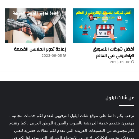
أفضل شركات التسويق
إعادة تدوير الملابس القديمة
الإلكتروني في العالم
2023-09-05
2023-09-06
عن شات ايلول
نرحب بكم دائما على موقع شات ايلول الترفيهي لنقدم لكم خدمات مجانية ،
مهتمون بتقديم خدمة الدردشة بالصوت والصورة للوطن العربي , كما ونقدم
لكم مجموعة من التصنيفات الفريدة التي تقدم لكم مقالات حصرية لتغني
معرفتكم وتنميه افكاركم ,لا تنسى الاستماع للمساتنا التي وضعناها لكم في