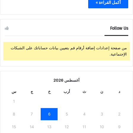
أكمل القراءة »
Follow Us
من صفحة إعدادات إضافة أرقام قم بتعيين بيانات حساباتك على الشبكات
الإجتماعية.
أغسطس 2026
د
ن
ث
أرب
خ
ج
س
1
8
7
6
5
4
3
2
15
14
13
12
11
10
9