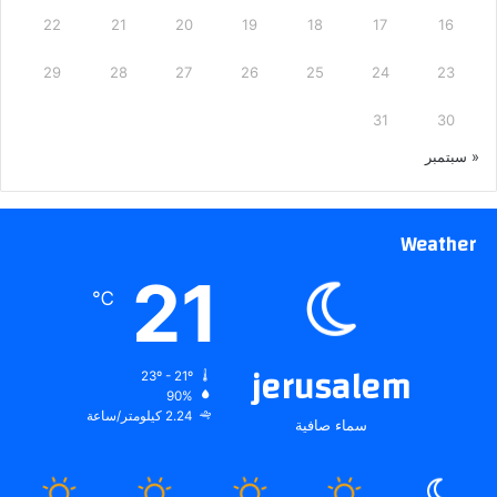
22
21
20
19
18
17
16
29
28
27
26
25
24
23
31
30
« سبتمبر
Weather
21
℃
jerusalem
23º - 21º
90%
2.24 كيلومتر/ساعة
سماء صافية