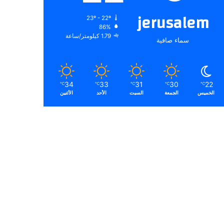
jerusalem
23º - 22º
86%
1.79 كيلومتر/ساعة
سماء صافية
34
33
31
30
22
℃
℃
℃
℃
℃
الخميس
الجمعة
السبت
الأحد
الأثنين