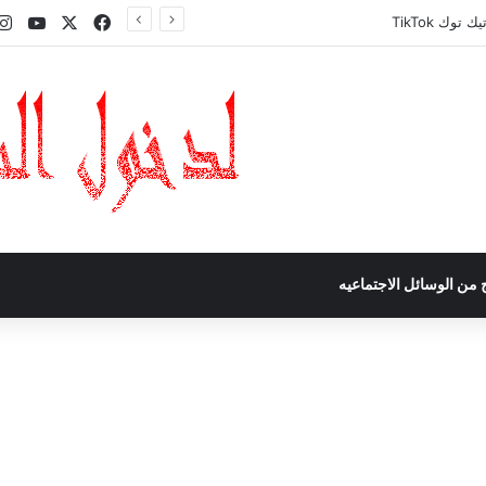
‫X
فيسبوك
Tube
وك TikTok
 من الوسائل الاجتماعيه