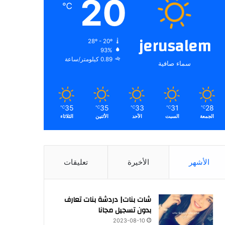
20
℃
jerusalem
28º - 20º
93%
0.89 كيلومتر/ساعة
سماء صافية
35
35
33
31
28
℃
℃
℃
℃
℃
الجمعة
السبت
الأحد
الأثنين
الثلاثاء
الأشهر
الأخيرة
تعليقات
شات بنات| دردشة بنات تعارف
بدون تسجيل مجانا
2023-08-10