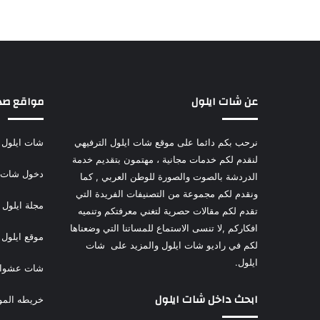
عن شات ايلول
مواقع صد
نرحب بكم دائما على موقع شات ايلول الترفيهي
شات ايلول
لنقدم لكم خدمات مجانية ، مهتمون بتقديم خدمة
دخول شات ا
الدردشة بالصوت والصورة للوطن العربي , كما
ونقدم لكم مجموعة من التصنيفات الفريدة التي
مجلة ايلول
تقدم لكم مقالات حصرية لتغني معرفتكم وتنميه
افكاركم ,لا تنسى الاستماع للمساتنا التي وضعناها
موقع ايلول 
لكم في راديو شات ايلول والمزيد على شات
ايلول.
شات عشوا
ابحث داخل شات ايلول
خريطه المو